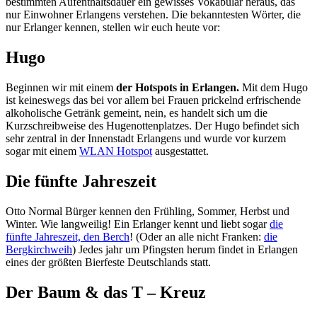
bestimmten Aufenthaltsdauer ein gewisses Vokabular heraus, das
nur Einwohner Erlangens verstehen. Die bekanntesten Wörter, die
nur Erlanger kennen, stellen wir euch heute vor:
Hugo
Beginnen wir mit einem
der Hotspots in Erlangen.
Mit dem Hugo
ist keineswegs das bei vor allem bei Frauen prickelnd erfrischende
alkoholische Getränk gemeint, nein, es handelt sich um die
Kurzschreibweise des Hugenottenplatzes. Der Hugo befindet sich
sehr zentral in der Innenstadt Erlangens und wurde vor kurzem
sogar mit einem
WLAN Hotspot
ausgestattet.
Die fünfte Jahreszeit
Otto Normal Bürger kennen den Frühling, Sommer, Herbst und
Winter. Wie langweilig! Ein Erlanger kennt und liebt sogar
die
fünfte Jahreszeit, den Berch
! (Oder an alle nicht Franken:
die
Bergkirchweih
) Jedes jahr um Pfingsten herum findet in Erlangen
eines der größten Bierfeste Deutschlands statt.
Der Baum & das T – Kreuz