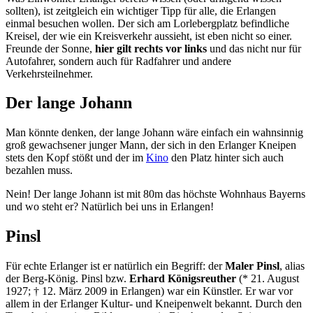
sollten), ist zeitgleich ein wichtiger Tipp für alle, die Erlangen
einmal besuchen wollen. Der sich am Lorlebergplatz befindliche
Kreisel, der wie ein Kreisverkehr aussieht, ist eben nicht so einer.
Freunde der Sonne,
hier gilt rechts vor links
und das nicht nur für
Autofahrer, sondern auch für Radfahrer und andere
Verkehrsteilnehmer.
Der lange Johann
Man könnte denken, der lange Johann wäre einfach ein wahnsinnig
groß gewachsener junger Mann, der sich in den Erlanger Kneipen
stets den Kopf stößt und der im
Kino
den Platz hinter sich auch
bezahlen muss.
Nein! Der lange Johann ist mit 80m das höchste Wohnhaus Bayerns
und wo steht er? Natürlich bei uns in Erlangen!
Pinsl
Für echte Erlanger ist er natürlich ein Begriff: der
Maler Pinsl
, alias
der Berg-König. Pinsl bzw.
Erhard Königsreuther
(* 21. August
1927; † 12. März 2009 in Erlangen) war ein Künstler. Er war vor
allem in der Erlanger Kultur- und Kneipenwelt bekannt. Durch den