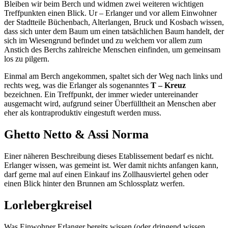
Bleiben wir beim Berch und widmen zwei weiteren wichtigen
Treffpunkten einen Blick. Ur – Erlanger und vor allem Einwohner
der Stadtteile Büchenbach, Alterlangen, Bruck und Kosbach wissen,
dass sich unter dem Baum um einen tatsächlichen Baum handelt, der
sich im Wiesengrund befindet und zu welchem vor allem zum
Anstich des Berchs zahlreiche Menschen einfinden, um gemeinsam
los zu pilgern.
Einmal am Berch angekommen, spaltet sich der Weg nach links und
rechts weg, was die Erlanger als sogenanntes
T – Kreuz
bezeichnen. Ein Treffpunkt, der immer wieder untereinander
ausgemacht wird, aufgrund seiner Überfülltheit an Menschen aber
eher als kontraproduktiv eingestuft werden muss.
Ghetto Netto & Assi Norma
Einer näheren Beschreibung dieses Etablissement bedarf es nicht.
Erlanger wissen, was gemeint ist. Wer damit nichts anfangen kann,
darf gerne mal auf einen Einkauf ins Zollhausviertel gehen oder
einen Blick hinter den Brunnen am Schlossplatz werfen.
Lorlebergkreisel
Was Einwohner Erlanger bereits wissen (oder dringend wissen