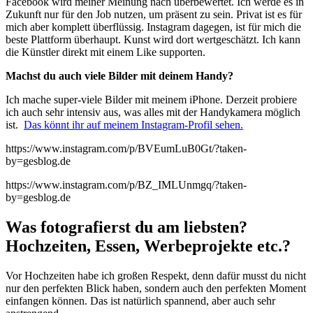
Facebook wird meiner Meinung nach überbewertet. Ich werde es in
Zukunft nur für den Job nutzen, um präsent zu sein. Privat ist es für
mich aber komplett überflüssig. Instagram dagegen, ist für mich die
beste Plattform überhaupt. Kunst wird dort wertgeschätzt. Ich kann
die Künstler direkt mit einem Like supporten.
Machst du auch viele Bilder mit deinem Handy?
Ich mache super-viele Bilder mit meinem iPhone. Derzeit probiere
ich auch sehr intensiv aus, was alles mit der Handykamera möglich
ist.
Das könnt ihr auf meinem Instagram-Profil sehen.
https://www.instagram.com/p/BVEumLuB0Gt/?taken-
by=gesblog.de
https://www.instagram.com/p/BZ_IMLUnmgq/?taken-
by=gesblog.de
Was fotografierst du am liebsten?
Hochzeiten, Essen, Werbeprojekte etc.?
Vor Hochzeiten habe ich großen Respekt, denn dafür musst du nicht
nur den perfekten Blick haben, sondern auch den perfekten Moment
einfangen können. Das ist natürlich spannend, aber auch sehr