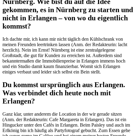
Nürnberg. Wie bist du auf die Idee
gekommen, es in Nürnberg zu starten und
nicht in Erlangen – von wo du eigentlich
kommst?
Ich dachte mir, ich kann mir nicht täglich den Kühlschrank von
meinen Freunden leertrinken lassen (Anm. der Redakteurin: lacht
herzlich). Nein im Ernst! Nürnberg ist eine zentralgelegene
Großstadt, die gut für Kunden zu erreichen ist. Außerdem sind
bekanntermaßen die Immobilienpreise in Erlangen immens hoch
und ein Studio damit kaum finanzierbar. Womit sich Erlangen
einiges verbaut und leider sich selbst ein Bein stellt.
Du kommst ursprünglich aus Erlangen.
Was verbindet dich heute noch mit
Erlangen?
Ganz klar, unter anderem die Location in der wir gerade sitzen
(Anm. der Redakteurin: Cafe Margareta in Erlangen). Das ist ein
Hingucker unter den Cafés in Erlangen. Beim Paisley und auch im
Erlkönig bin ich häufig als Partyfotograf gebucht. Zum Essen gehe
ich super-gerne im Galileo und bei einem meiner besten Freunde –