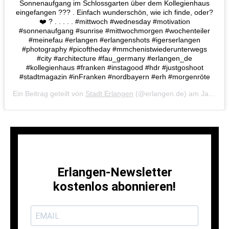
Sonnenaufgang im Schlossgarten über dem Kollegienhaus
eingefangen ??? . Einfach wunderschön, wie ich finde, oder?
❤️ ? . . . . . #mittwoch #wednesday #motivation
#sonnenaufgang #sunrise #mittwochmorgen #wochenteiler
#meinefau #erlangen #erlangenshots #igerserlangen
#photography #picoftheday #mmchenistwiederunterwegs
#city #architecture #fau_germany #erlangen_de
#kollegienhaus #franken #instagood #hdr #justgoshoot
#stadtmagazin #inFranken #nordbayern #erh #morgenröte
Ein Beitrag geteilt von
Stadt Erlangen
(@erlangen.de) am
Jan 30, 2019 um 11:27 PST
Erlangen-Newsletter
kostenlos abonnieren!