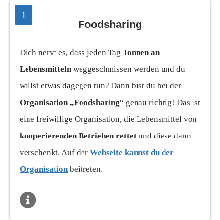
1
Foodsharing
Dich nervt es, dass jeden Tag
Tonnen an
Lebensmitteln
weggeschmissen werden und du
willst etwas dagegen tun? Dann bist du bei der
Organisation „Foodsharing
“ genau richtig! Das ist
eine freiwillige Organisation, die Lebensmittel von
kooperierenden Betrieben rettet
und diese dann
verschenkt. Auf der
Webseite kannst du der
Organisation
beitreten.